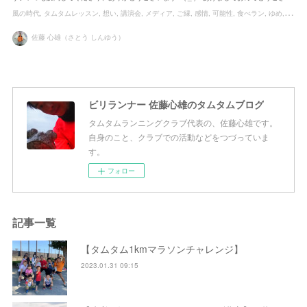
風の時代
タムタムレッスン
想い
講演会
メディア
ご縁
感情
可能性
食べラン
ゆめ
チャ
佐藤 心雄（さとう しんゆう）
ビリランナー 佐藤心雄のタムタムブログ
タムタムランニングクラブ代表の、佐藤心雄です。
自身のこと、クラブでの活動などをつづっていま
す。
フォロー
記事一覧
【タムタム1kmマラソンチャレンジ】
2023.01.31 09:15