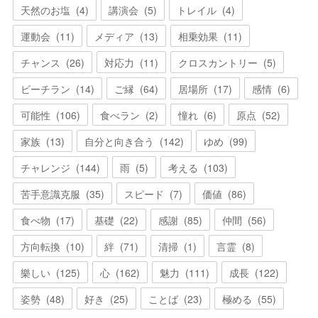
天然のお塩
(
4
)
講演会
(
5
)
トレイル
(
4
)
運動会
(
11
)
メディア
(
13
)
相乗効果
(
11
)
チャンス
(
26
)
対応力
(
11
)
クロスカントリー
(
5
)
ビーチラン
(
14
)
ご縁
(
64
)
居場所
(
17
)
感情
(
6
)
可能性
(
106
)
食べラン
(
2
)
憧れ
(
6
)
原点
(
52
)
家族
(
13
)
自分と向き合う
(
142
)
ゆめ
(
99
)
チャレンジ
(
144
)
雨
(
5
)
考える
(
103
)
苦手意識克服
(
35
)
スピード
(
7
)
価値
(
86
)
食べ物
(
17
)
基礎
(
22
)
感謝
(
85
)
仲間
(
56
)
方向転換
(
10
)
絆
(
71
)
清掃
(
1
)
言霊
(
8
)
樂しい
(
125
)
心
(
162
)
魅力
(
111
)
成長
(
122
)
姿勢
(
48
)
好き
(
25
)
ことば
(
23
)
極める
(
55
)