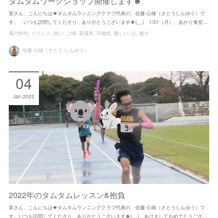
タムタムワークショップ開催します☻
皆さん、こんにちは☀タムタムランニングクラブ代表の、佐藤 心雄（さとうしんゆう）で
す。 いつも訪問してくださり、ありがとうございます🍀(._.) 1/31（月）、あかり食堂…
風の時代
イベント
想い
ご縁
居場所
可能性
樂しい
心
魅力
佐藤 心雄（さとう しんゆう）
04
Jan
2022
2022年のタムタムレッスン&抱負
皆さん、こんにちは☀タムタムランニングクラブ代表の、佐藤 心雄（さとうしんゆう）で
す。いつも訪問してくださり、ありがとうございます🍀(._.) あけましておめでとうござ…