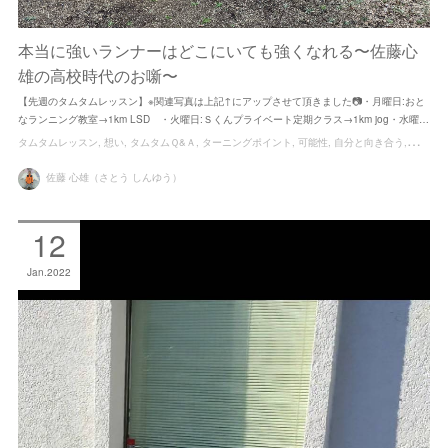
本当に強いランナーはどこにいても強くなれる〜佐藤心
雄の高校時代のお噺〜
【先週のタムタムレッスン】※関連写真は上記↑にアップさせて頂きました📷・月曜日:おと
なランニング教室→1km LSD ・火曜日:Ｓくんプライベート定期クラス→1km jog・水曜…
タムタムレッスン
想い
タムタムＱ&Ａ
ターニングポイント
可能性
自分と向き合う
ゆめ
佐藤 心雄（さとう しんゆう）
12
Jan
2022