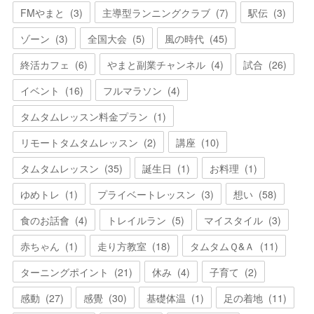
FMやまと
(
3
)
主導型ランニングクラブ
(
7
)
駅伝
(
3
)
ゾーン
(
3
)
全国大会
(
5
)
風の時代
(
45
)
終活カフェ
(
6
)
やまと副業チャンネル
(
4
)
試合
(
26
)
イベント
(
16
)
フルマラソン
(
4
)
タムタムレッスン料金プラン
(
1
)
リモートタムタムレッスン
(
2
)
講座
(
10
)
タムタムレッスン
(
35
)
誕生日
(
1
)
お料理
(
1
)
ゆめトレ
(
1
)
プライベートレッスン
(
3
)
想い
(
58
)
食のお話會
(
4
)
トレイルラン
(
5
)
マイスタイル
(
3
)
赤ちゃん
(
1
)
走り方教室
(
18
)
タムタムＱ&Ａ
(
11
)
ターニングポイント
(
21
)
休み
(
4
)
子育て
(
2
)
感動
(
27
)
感覺
(
30
)
基礎体温
(
1
)
足の着地
(
11
)