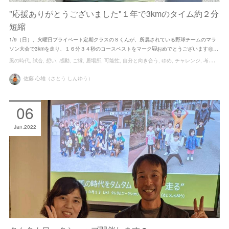
"応援ありがとうございました"１年で3kmのタイム約２分
短縮
1/9（日）、火曜日プライベート定期クラスのＳくんが、所属されている野球チームのマラ
ソン大会で3kmを走り、１６分３４秒のコースベストをマーク🙀おめでとうございます㊗…
風の時代
試合
想い
感動
ご縁
居場所
可能性
自分と向き合う
ゆめ
チャレンジ
考える
苦
佐藤 心雄（さとう しんゆう）
06
Jan
2022