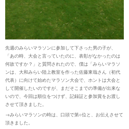
先週のみらいマラソンに参加して下さった男の子が、
「あの時、大会と言っていたのに、表彰がなかったのは
何故ですか？」と質問されたので、僕は「みらいマラソ
ンは、大和みらい陸上教室を作った佐藤東哉さん（初代
代表）に向けて始めたマラソン大会で、ホントは大会と
して開催したいのですが、まだそこまでの準備が出来な
いので、今回は順位をつけず、記録証と参加賞をお渡し
させて頂きました。
→みらいマラソンの時は、口頭で第○位と、お伝えさせて
頂きました。