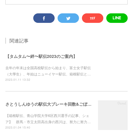
関連記事
【タムタム〜絆〜駅伝2023のご案内】
去年の年末は全国高校駅伝から始まり、富士女子駅伝
（大學生）、年始はニューイヤー駅伝、箱根駅伝と…
2023.01.11 13:32
さとうしんゆうの駅伝大ブレーキ回数&ごぼう抜き&大逆転したおはなし
【箱根駅伝、青山学院大学6区西川選手の記事、シェ
ア】 群馬・市立太田高出身の西川は、努力に努力…
2023.01.04 15:40