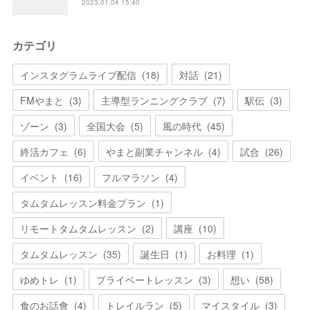
2023.01.04 15:40
カテゴリ
インスタグラムライブ配信
(
18
)
対話
(
21
)
FMやまと
(
3
)
主導型ランニングクラブ
(
7
)
駅伝
(
3
)
ゾーン
(
3
)
全国大会
(
5
)
風の時代
(
45
)
終活カフェ
(
6
)
やまと副業チャンネル
(
4
)
試合
(
26
)
イベント
(
16
)
フルマラソン
(
4
)
タムタムレッスン料金プラン
(
1
)
リモートタムタムレッスン
(
2
)
講座
(
10
)
タムタムレッスン
(
35
)
誕生日
(
1
)
お料理
(
1
)
ゆめトレ
(
1
)
プライベートレッスン
(
3
)
想い
(
58
)
食のお話會
(
4
)
トレイルラン
(
5
)
マイスタイル
(
3
)