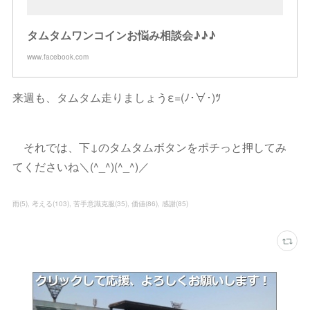
タムタムワンコインお悩み相談会♪♪♪
www.facebook.com
来週も、タムタム走りましょうε=(ﾉ･∀･)ﾂ
それでは、下↓のタムタムボタンをポチっと押してみ
てくださいね＼(^_^)(^_^)／
雨
(
5
)
考える
(
103
)
苦手意識克服
(
35
)
価値
(
86
)
感謝
(
85
)