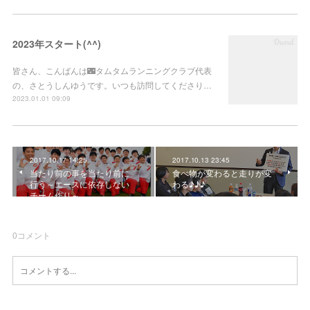
2023年スタート(^^)
皆さん、こんばんは🌃タムタムランニングクラブ代表
の、さとうしんゆうです。いつも訪問してくださり…
2023.01.01 09:09
2017.10.17 14:25
2017.10.13 23:45
当たり前の事を当たり前に
食べ物が変わると走りが変
行う～エースに依存しない
わる♪♪♪
チーム作り～
0
コメント