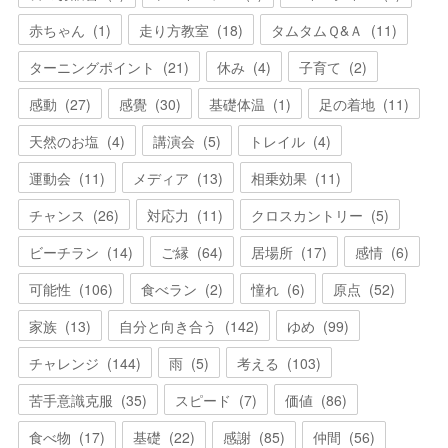
赤ちゃん
(
1
)
走り方教室
(
18
)
タムタムＱ&Ａ
(
11
)
ターニングポイント
(
21
)
休み
(
4
)
子育て
(
2
)
感動
(
27
)
感覺
(
30
)
基礎体温
(
1
)
足の着地
(
11
)
天然のお塩
(
4
)
講演会
(
5
)
トレイル
(
4
)
運動会
(
11
)
メディア
(
13
)
相乗効果
(
11
)
チャンス
(
26
)
対応力
(
11
)
クロスカントリー
(
5
)
ビーチラン
(
14
)
ご縁
(
64
)
居場所
(
17
)
感情
(
6
)
可能性
(
106
)
食べラン
(
2
)
憧れ
(
6
)
原点
(
52
)
家族
(
13
)
自分と向き合う
(
142
)
ゆめ
(
99
)
チャレンジ
(
144
)
雨
(
5
)
考える
(
103
)
苦手意識克服
(
35
)
スピード
(
7
)
価値
(
86
)
食べ物
(
17
)
基礎
(
22
)
感謝
(
85
)
仲間
(
56
)