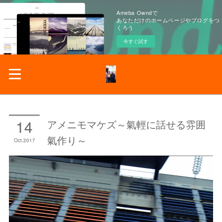
Ameba Owndで
あなただけのホームページやブログをつ
くろう
今すぐ試す
14
アメニモマケズ～氣輕に話せる雰囲
氣作り～
Oct
2017