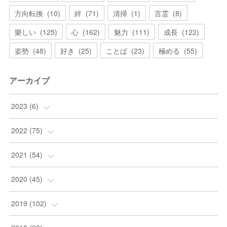
方向転換
(
10
)
絆
(
71
)
清掃
(
1
)
言霊
(
8
)
樂しい
(
125
)
心
(
162
)
魅力
(
111
)
成長
(
122
)
姿勢
(
48
)
好き
(
25
)
ことば
(
23
)
極める
(
55
)
アーカイブ
2023
(
6
)
(
6
)
2022
(
75
)
(
2
)
2021
(
54
)
(
2
)
(
12
)
2020
(
45
)
(
10
)
(
8
)
(
3
)
2019
(
102
)
(
6
)
(
8
)
(
5
)