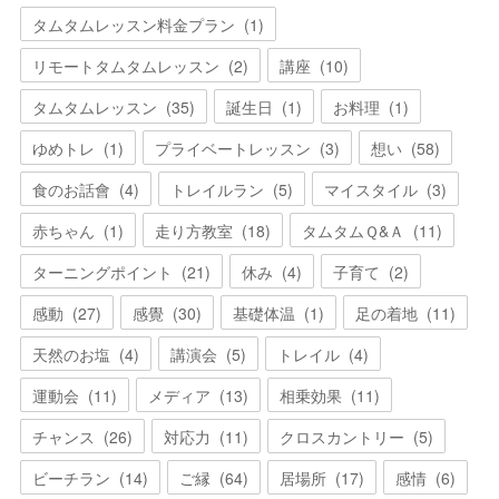
タムタムレッスン料金プラン
(
1
)
リモートタムタムレッスン
(
2
)
講座
(
10
)
タムタムレッスン
(
35
)
誕生日
(
1
)
お料理
(
1
)
ゆめトレ
(
1
)
プライベートレッスン
(
3
)
想い
(
58
)
食のお話會
(
4
)
トレイルラン
(
5
)
マイスタイル
(
3
)
赤ちゃん
(
1
)
走り方教室
(
18
)
タムタムＱ&Ａ
(
11
)
ターニングポイント
(
21
)
休み
(
4
)
子育て
(
2
)
感動
(
27
)
感覺
(
30
)
基礎体温
(
1
)
足の着地
(
11
)
天然のお塩
(
4
)
講演会
(
5
)
トレイル
(
4
)
運動会
(
11
)
メディア
(
13
)
相乗効果
(
11
)
チャンス
(
26
)
対応力
(
11
)
クロスカントリー
(
5
)
ビーチラン
(
14
)
ご縁
(
64
)
居場所
(
17
)
感情
(
6
)