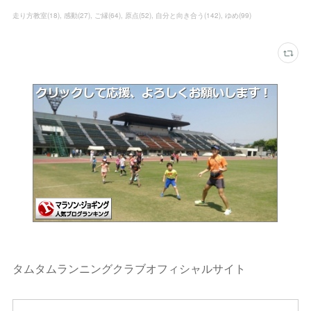
走り方教室
(
18
)
感動
(
27
)
ご縁
(
64
)
原点
(
52
)
自分と向き合う
(
142
)
ゆめ
(
99
)
タムタムランニングクラブオフィシャルサイト