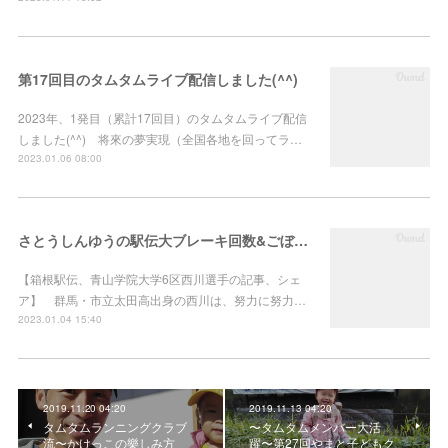
第17回目のタムタムライブ配信しました(^^)
2023年、1発目（累計17回目）のタムタムライブ配信
しました(^^) 将來の夢実現（全国各地を回ってラ…
2023.01.06 08:00
さとうしんゆうの駅伝大ブレーキ回数&ごぼう抜き&大逆転したおはなし
【箱根駅伝、青山学院大学6区西川選手の記事、シェ
ア】 群馬・市立太田高出身の西川は、努力に努力…
2023.01.04 15:40
2019.11.20 04:20
2019.11.13 04:20
タムタムランニングクラブ
〜タムタムメンバー大活
流〜かけっこの樂しみ方
躍〜第27回やまと子どもク