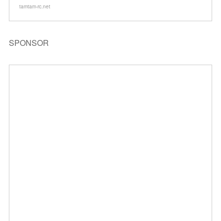
tamtam-rc.net
SPONSOR