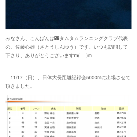
みなさん、こんばんは🌃タムタムランニングクラブ代表
の、佐藤心雄（さとうしんゆう）です。いつも訪問して
下さり、ありがとうございますm(_ _)m
11/17（日）、日体大長距離記録会5000mに出場させて
頂きました。