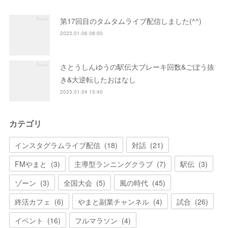
第17回目のタムタムライブ配信しました(^^)
2023.01.06 08:00
さとうしんゆうの駅伝大ブレーキ回数&ごぼう抜
き&大逆転したおはなし
2023.01.04 15:40
カテゴリ
インスタグラムライブ配信
(
18
)
対話
(
21
)
FMやまと
(
3
)
主導型ランニングクラブ
(
7
)
駅伝
(
3
)
ゾーン
(
3
)
全国大会
(
5
)
風の時代
(
45
)
終活カフェ
(
6
)
やまと副業チャンネル
(
4
)
試合
(
26
)
イベント
(
16
)
フルマラソン
(
4
)