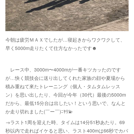
今朝は疲労ＭＡＸでしたが…寝起きからワクワクして、
早く5000m走りたくて仕方なかったです☻
レース中、3000m〜4000mが一番キツカッたのです
が…快く競技会に送り出してくれた家族の顔や夏場から
積み重ねて來たトレーニング（個人・タムタムレッス
ン）を思い出したり、今回が今年（30代）最後の5000m
だから、最低15分台は出したい！という思いで、なんと
か走り切れました(￣ー￣)ﾆﾔﾘ💫
→ラスト1周を迎えた時、タイムは14分51秒あたり。69
秒以内で走ればイケると思い、ラスト400mは66秒でカバ