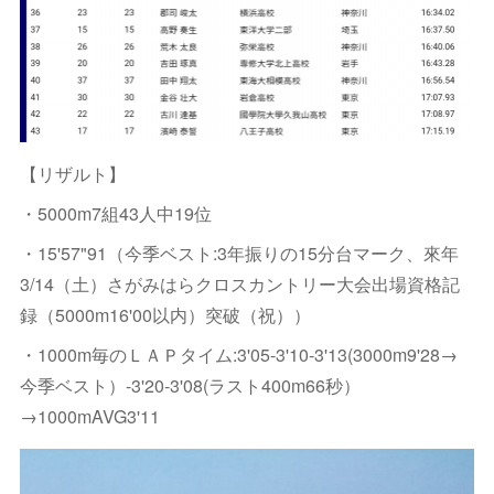
【リザルト】
・5000m7組43人中19位
・15'57"91（今季ベスト:3年振りの15分台マーク、來年
3/14（土）さがみはらクロスカントリー大会出場資格記
録（5000m16'00以内）突破（祝））
・1000m毎のＬＡＰタイム:3'05-3'10-3'13(3000m9'28→
今季ベスト）-3'20-3'08(ラスト400m66秒）
→1000mAVG3'11