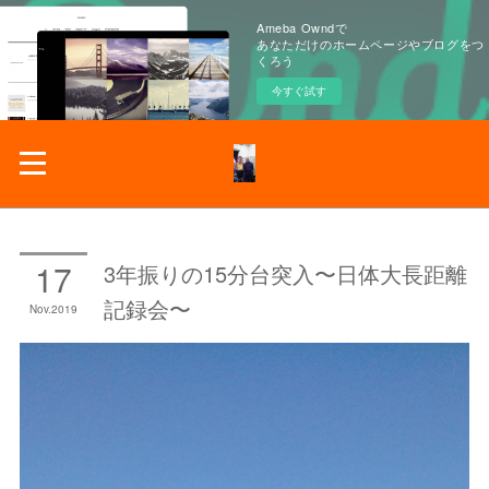
Ameba Owndで
あなただけのホームページやブログをつ
くろう
今すぐ試す
17
3年振りの15分台突入〜日体大長距離
記録会〜
Nov
2019