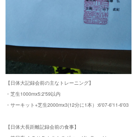
【日体大記録会前の主なトレーニング】
・芝生1000mx5:2'59以内
・サーキット+芝生2000mx3(12分に1本）:6'07-6'11-6'03
【日体大長距離記録会前の食事】