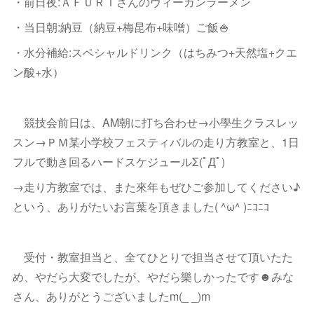
・前日夜:ＡＦＵＲＩさんのヴィーガンラーメン
・当日朝:納豆（納豆+梅昆布+味噌）ご飯🍚
・水分補給:スペシャルドリンク（はちみつ+天然塩+クエ
ン酸+水）
競技会前日は、AM朝に打ち合わせ→小學生クラスレッ
スン→ＰＭ某小学校フェスティバルの走り方教室と、1日
フルで動き回るハードスケジュールΣ(ﾟДﾟ)
→走り方教室では、また來年もぜひご参加してください♪
という、ありがたいお言葉を頂きました( ^ω^ )ﾆｺﾆｺ
受付・教室担当と、全てひとりで担当させて頂いたた
め、やだら大変でしたが、やだら樂しかったです☻みな
さん、ありがとうございましたm(_ _)m