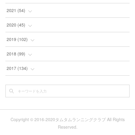
(
2
)
2021
(
54
)
(
2
)
(
12
)
2020
(
45
)
(
10
)
(
8
)
(
3
)
2019
(
102
)
(
6
)
(
8
)
(
5
)
(
5
)
2018
(
99
)
(
2
)
(
3
)
(
4
)
(
6
)
(
6
)
2017
(
134
)
(
3
)
(
6
)
(
3
)
(
8
)
(
3
)
(
7
)
(
6
)
(
3
)
(
4
)
(
9
)
(
6
)
(
12
)
(
11
)
(
1
)
(
6
)
(
5
)
(
13
)
(
20
)
Copyright © 2016-2020タムタムランニングクラブ All Rights
(
12
)
(
6
)
(
6
)
(
5
)
(
5
)
(
20
)
Reserved.
(
9
)