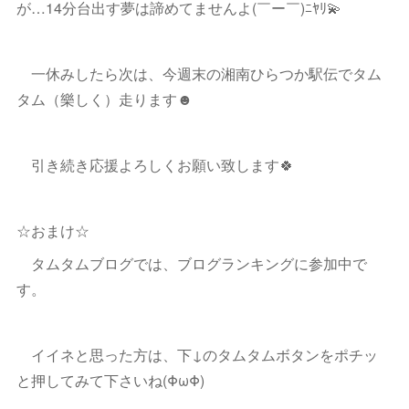
が…14分台出す夢は諦めてませんよ(￣ー￣)ﾆﾔﾘ💫
一休みしたら次は、今週末の湘南ひらつか駅伝でタム
タム（樂しく）走ります☻
引き続き応援よろしくお願い致します🍀
☆おまけ☆
タムタムブログでは、ブログランキングに参加中で
す。
イイネと思った方は、下↓のタムタムボタンをポチッ
と押してみて下さいね(ΦωΦ)