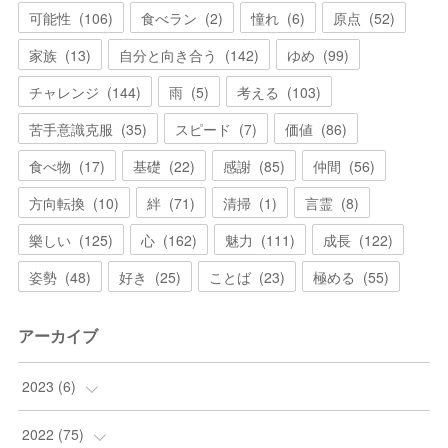
可能性
(
106
)
食べラン
(
2
)
憧れ
(
6
)
原点
(
52
)
家族
(
13
)
自分と向き合う
(
142
)
ゆめ
(
99
)
チャレンジ
(
144
)
雨
(
5
)
考える
(
103
)
苦手意識克服
(
35
)
スピード
(
7
)
価値
(
86
)
食べ物
(
17
)
基礎
(
22
)
感謝
(
85
)
仲間
(
56
)
方向転換
(
10
)
絆
(
71
)
清掃
(
1
)
言霊
(
8
)
樂しい
(
125
)
心
(
162
)
魅力
(
111
)
成長
(
122
)
姿勢
(
48
)
好き
(
25
)
ことば
(
23
)
極める
(
55
)
アーカイブ
2023
(
6
)
(
6
)
2022
(
75
)