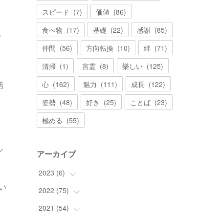
スピード
(
7
)
価値
(
86
)
食べ物
(
17
)
基礎
(
22
)
感謝
(
85
)
ン
仲間
(
56
)
方向転換
(
10
)
絆
(
71
)
清掃
(
1
)
言霊
(
8
)
樂しい
(
125
)
話
心
(
162
)
魅力
(
111
)
成長
(
122
)
姿勢
(
48
)
好き
(
25
)
ことば
(
23
)
極める
(
55
)
。
／
アーカイブ
2023
(
6
)
い
2022
(
75
(
6
)
)
2021
(
54
(
2
)
)