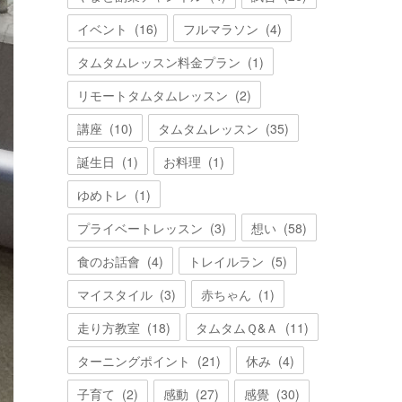
イベント
(
16
)
フルマラソン
(
4
)
タムタムレッスン料金プラン
(
1
)
リモートタムタムレッスン
(
2
)
講座
(
10
)
タムタムレッスン
(
35
)
誕生日
(
1
)
お料理
(
1
)
ゆめトレ
(
1
)
プライベートレッスン
(
3
)
想い
(
58
)
食のお話會
(
4
)
トレイルラン
(
5
)
マイスタイル
(
3
)
赤ちゃん
(
1
)
走り方教室
(
18
)
タムタムＱ&Ａ
(
11
)
ターニングポイント
(
21
)
休み
(
4
)
子育て
(
2
)
感動
(
27
)
感覺
(
30
)