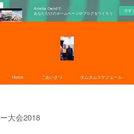
Ameba Owndで
今す
あなただけのホームページやブログをつくろう
Home
ごあいさつ
タムタムスケジュール
大会2018