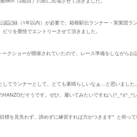
般8km（2組目）の部に出場させて頂きました。
秒の公認記録（1年以内）が必要で、箱根駅伝ランナー・実業団ラ
、ビリを覺悟でエントリーさせて頂きました。
トークショーが開催されていたので、レース準備をしながらお
としてランナーとして、とても素晴らしいなぁ…と思いました
NZOだそうです。ぜひ、履いてみたいですね＼(^_^)(^_^)
目標を見失わず、諦めずに練習すれば力がつきます" と仰って