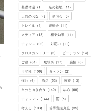
基礎体温
(
1
)
足の着地
(
11
)
天然のお塩
(
4
)
講演会
(
5
)
トレイル
(
4
)
運動会
(
11
)
メディア
(
13
)
相乗効果
(
11
)
チャンス
(
26
)
対応力
(
11
)
クロスカントリー
(
5
)
ビーチラン
(
14
)
に
り
ご縁
(
64
)
居場所
(
17
)
感情
(
6
)
可能性
(
106
)
食べラン
(
2
)
憧れ
(
6
)
原点
(
52
)
家族
(
13
)
あ
自分と向き合う
(
142
)
ゆめ
(
99
)
チャレンジ
(
144
)
雨
(
5
)
考える
(
103
)
苦手意識克服
(
35
)