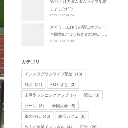
第17回目のタムタムライブ配信
しました(^^)
2023.01.06 08:00
さとうしんゆうの駅伝大ブレー
キ回数&ごぼう抜き&大逆転し…
2023.01.04 15:40
カテゴリ
インスタグラムライブ配信
(
18
)
対話
(
21
)
FMやまと
(
3
)
主導型ランニングクラブ
(
7
)
駅伝
(
3
)
ゾーン
(
3
)
全国大会
(
5
)
風の時代
(
45
)
終活カフェ
(
6
)
やまと副業チャンネル
(
4
)
試合
(
26
)